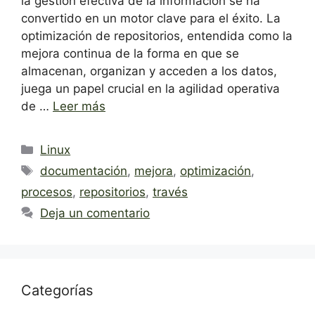
la gestión efectiva de la información se ha
convertido en un motor clave para el éxito. La
optimización de repositorios, entendida como la
mejora continua de la forma en que se
almacenan, organizan y acceden a los datos,
juega un papel crucial en la agilidad operativa
de …
Leer más
Categorías
Linux
Etiquetas
documentación
,
mejora
,
optimización
,
procesos
,
repositorios
,
través
Deja un comentario
Categorías