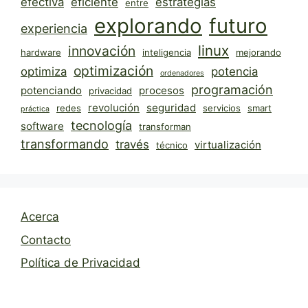
efectiva
eficiente
estrategias
entre
explorando
futuro
experiencia
linux
innovación
hardware
inteligencia
mejorando
optimización
optimiza
potencia
ordenadores
programación
potenciando
procesos
privacidad
revolución
seguridad
redes
servicios
smart
práctica
tecnología
software
transforman
transformando
través
virtualización
técnico
Acerca
Contacto
Política de Privacidad