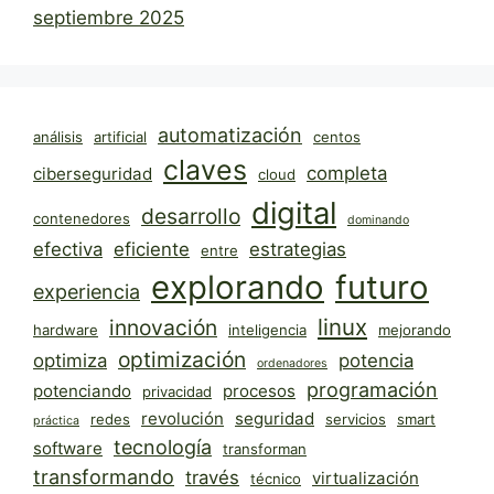
septiembre 2025
automatización
análisis
artificial
centos
claves
completa
ciberseguridad
cloud
digital
desarrollo
contenedores
dominando
efectiva
eficiente
estrategias
entre
explorando
futuro
experiencia
linux
innovación
hardware
inteligencia
mejorando
optimización
optimiza
potencia
ordenadores
programación
potenciando
procesos
privacidad
revolución
seguridad
redes
servicios
smart
práctica
tecnología
software
transforman
transformando
través
virtualización
técnico