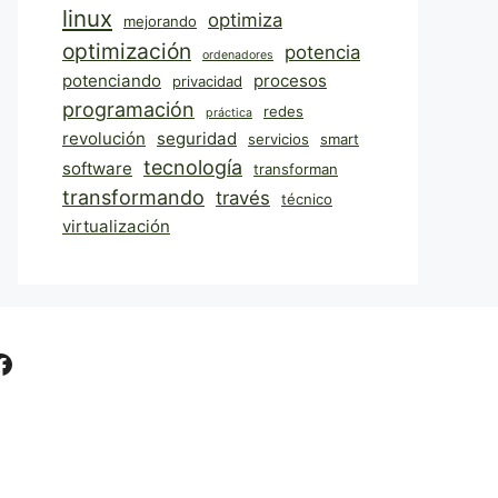
linux
optimiza
mejorando
optimización
potencia
ordenadores
potenciando
procesos
privacidad
programación
redes
práctica
revolución
seguridad
servicios
smart
tecnología
software
transforman
transformando
través
técnico
virtualización
Facebook