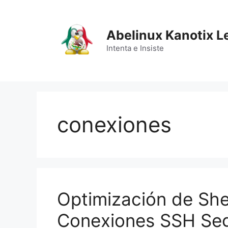
Saltar
al
contenido
Abelinux Kanotix L
Intenta e Insiste
conexiones
Optimización de She
Conexiones SSH Se