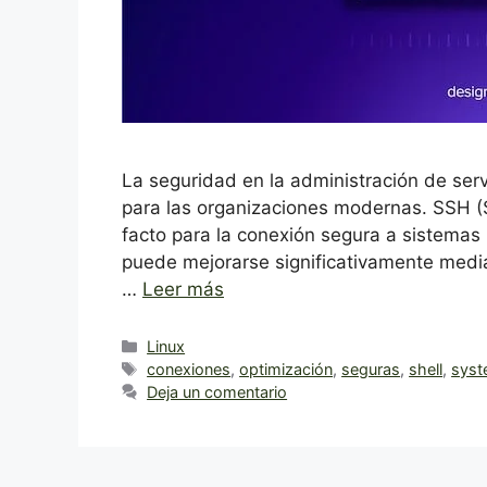
La seguridad en la administración de ser
para las organizaciones modernas. SSH (S
facto para la conexión segura a sistema
puede mejorarse significativamente media
…
Leer más
Categorías
Linux
Etiquetas
conexiones
,
optimización
,
seguras
,
shell
,
sys
Deja un comentario