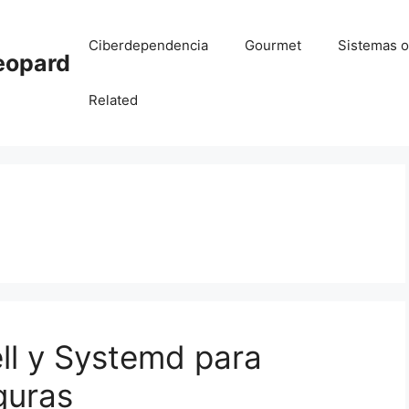
Ciberdependencia
Gourmet
Sistemas o
eopard
Related
ll y Systemd para
guras