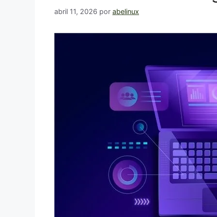
abril 11, 2026
por
abelinux