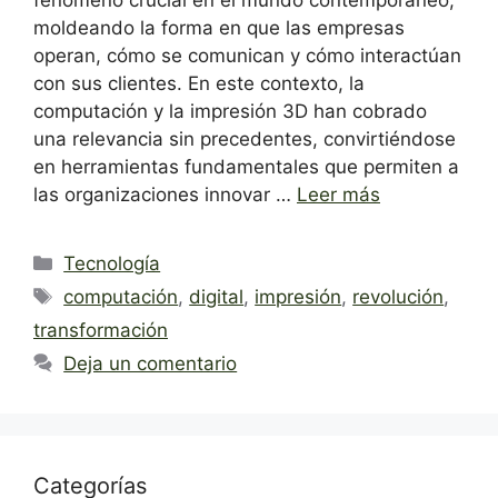
fenómeno crucial en el mundo contemporáneo,
moldeando la forma en que las empresas
operan, cómo se comunican y cómo interactúan
con sus clientes. En este contexto, la
computación y la impresión 3D han cobrado
una relevancia sin precedentes, convirtiéndose
en herramientas fundamentales que permiten a
las organizaciones innovar …
Leer más
Categorías
Tecnología
Etiquetas
computación
,
digital
,
impresión
,
revolución
,
transformación
Deja un comentario
Categorías