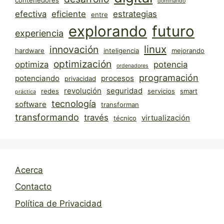
dominando
efectiva
eficiente
estrategias
entre
explorando
futuro
experiencia
linux
innovación
hardware
inteligencia
mejorando
optimización
optimiza
potencia
ordenadores
programación
potenciando
procesos
privacidad
revolución
seguridad
redes
servicios
smart
práctica
tecnología
software
transforman
transformando
través
virtualización
técnico
Acerca
Contacto
Política de Privacidad