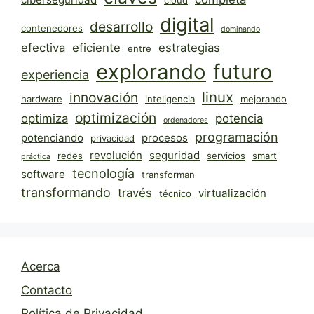
cloud
digital
desarrollo
contenedores
dominando
efectiva
eficiente
estrategias
entre
explorando
futuro
experiencia
linux
innovación
hardware
inteligencia
mejorando
optimización
optimiza
potencia
ordenadores
programación
potenciando
procesos
privacidad
revolución
seguridad
redes
servicios
smart
práctica
tecnología
software
transforman
transformando
través
virtualización
técnico
Acerca
Contacto
Política de Privacidad